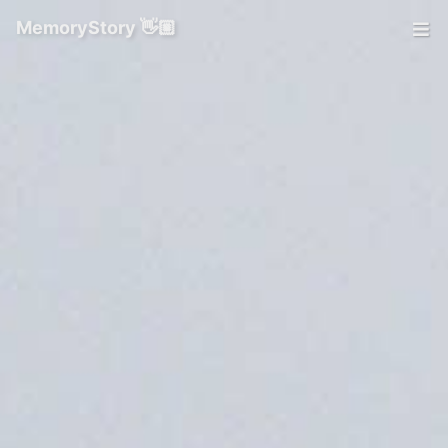
MemoryStory 👋🏼