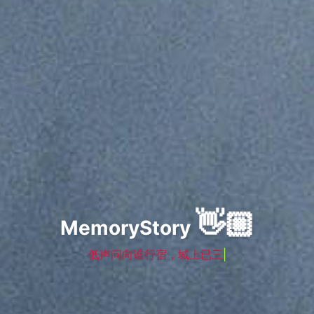
👋🏼
MemoryStory
低声
|