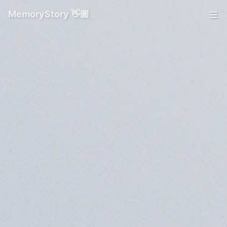
MemoryStory 👋🏼