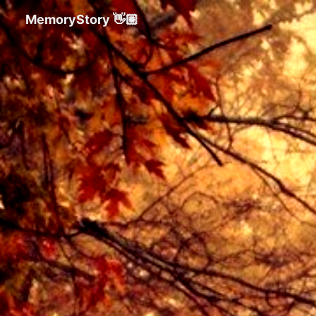
MemoryStory 👋🏼