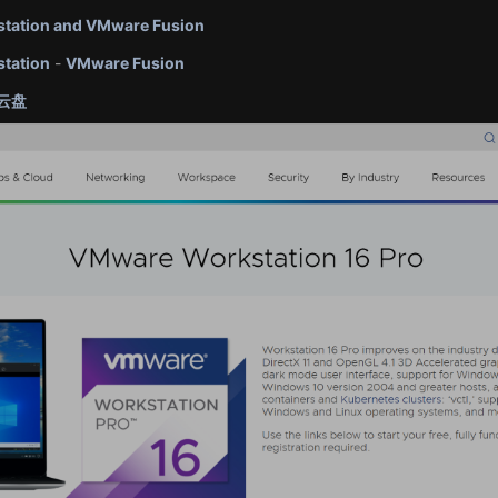
ation and VMware Fusion
tation
-
VMware Fusion
3云盘