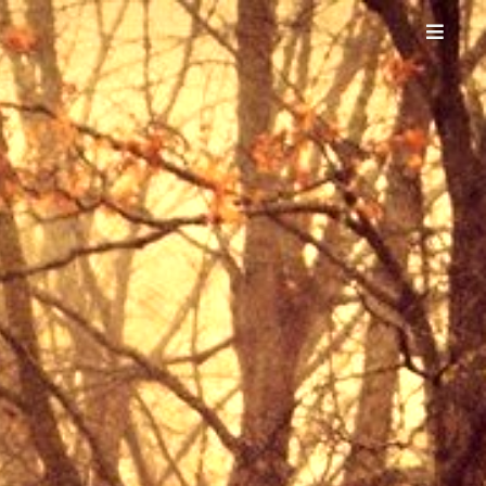
目录：
下载安装包
中文设置 - Windows版本
双击安装包
接受许可协议
更改安装位置
取消红框中的两个勾选
直接点下一步
点击安装
安装过程结束后，点击许可证
输入许可证
点击完成
是否立即重启电脑
设置 VMware 网络