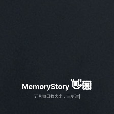
👋🏼
MemoryStory
五月畲田收火米，三更津吏报潮鸡。
|