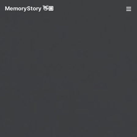
MemoryStory 👋🏼