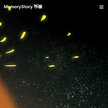
MemoryStory 👋🏼