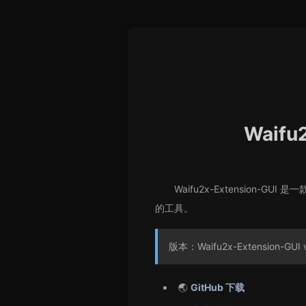
Waif
Waifu2x-Extension-GU
的工具。
版本：Waifu2x-Extension-GUI v
🌏
GitHub 下载