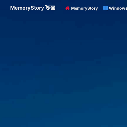
MemoryStory 👋🏼
MemoryStory
Window