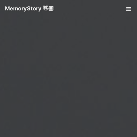
MemoryStory 👋🏼