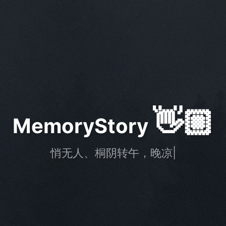
👋🏼
MemoryStory
|