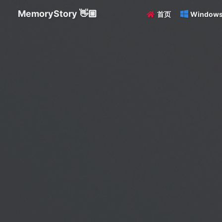
MemoryStory 👋🏼
首页
Window