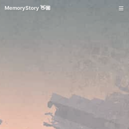
MemoryStory 👋🏼