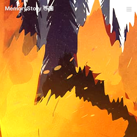
MemoryStory 👋🏼