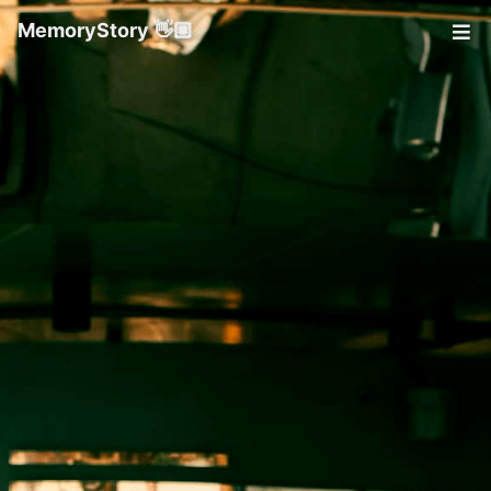
MemoryStory 👋🏼