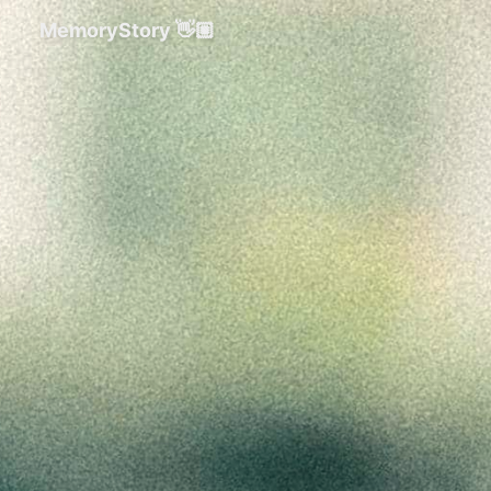
MemoryStory 👋🏼