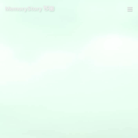
MemoryStory 👋🏼