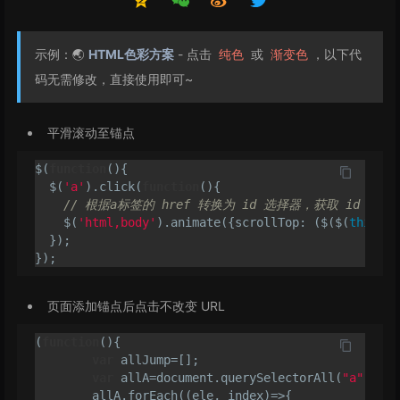
示例：🌏
HTML色彩方案
- 点击
或
，以下代
纯色
渐变色
码无需修改，直接使用即可~
平滑滚动至锚点
$(
function
(
)
{

  $(
'a'
).click(
function
(
)
{

// 根据a标签的 href 转换为 id 选择器，获取 id 
    $(
'html,body'
).animate({scrollTop: ($($(
this
).a
  });

页面添加锚点后点击不改变 URL
(
function
(
)
{

var
 allJump
=
[];

var
 allA
=
document.querySelectorAll(
"a"
);
//
	allA.forEach((ele, index)
=
>
{
