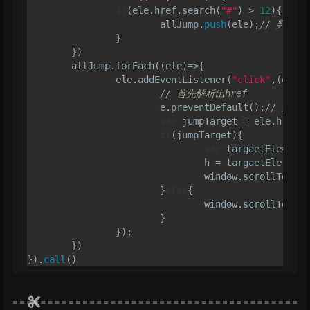
if
(ele.href.search(
"#"
) 
>
12
){

			allJump.
push
(ele);
		}

	})

	allJump.forEach((ele)
=
>
{

		ele.addEventListener(
"click"
,(e)
=
>
{

// 首先解析出href
			e.preventDefault();
// 这个
var
 jumpTarget 
=
 ele.href.s
if
(jumpTarget){

var
 targaetEle
=
docu
				h 
=
 targaetEle.offs
				window.scrollTo(
0
,
1
			}
else
{

				window.scrollTo(
0
,
0
			}

		});			

	})

}).
call