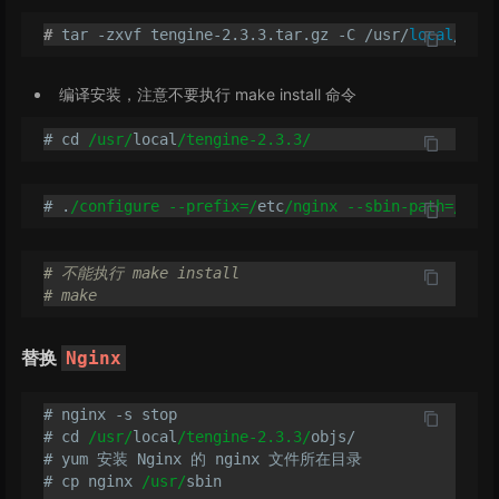
#
 tar -zxvf tengine-2.3.3.tar.gz -C /usr/
local
/
编译安装，注意不要执行 make install 命令
# cd 
/usr/
local
/tengine-2.3.3/
# .
/configure --prefix=/
etc
/nginx --sbin-path=/u
sr
/
# 不能执行 make install
# make
替换
Nginx
# nginx -s stop

# cd 
/usr/
local
/tengine-2.3.3/
objs/

# yum 安装 Nginx 的 nginx 文件所在目录

# cp nginx 
/usr/
sbin    
