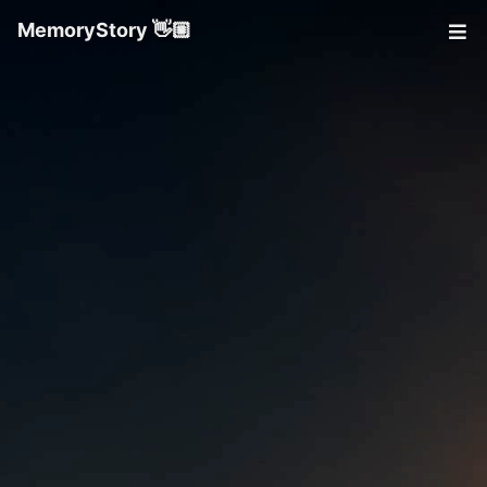
MemoryStory 👋🏼