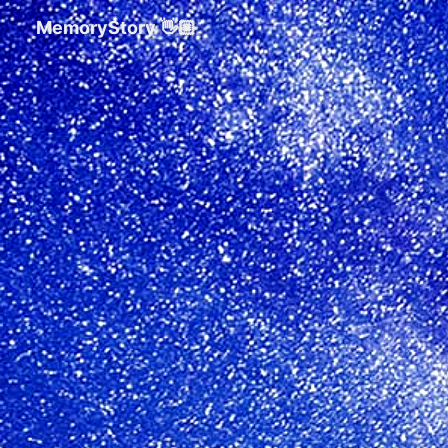
MemoryStory 👋🏼