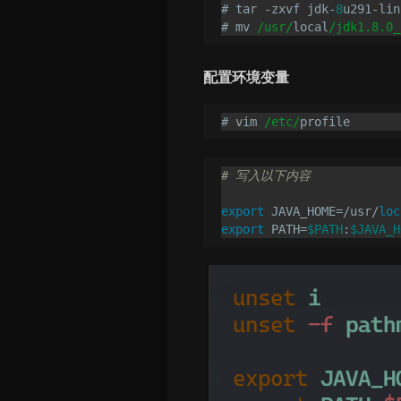
# tar -zxvf jdk-
8
u291-lin
# mv 
/usr/
local
/jdk1.8.0_
配置环境变量
# vim 
/etc/
# 写入以下内容
export
 JAVA_HOME=/usr/
loc
export
 PATH=
$PATH
:
$JAVA_H