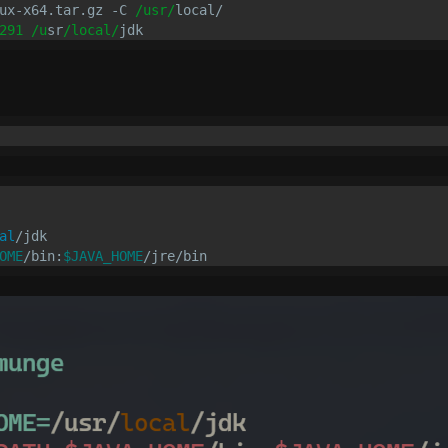
ux-x64.tar.gz -C 
/usr/
local/

291 /u
sr
/local/
al
OME
/bin:
$JAVA_HOME