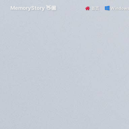
MemoryStory 👋🏼
首页
Window