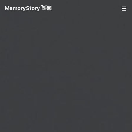
MemoryStory 👋🏼